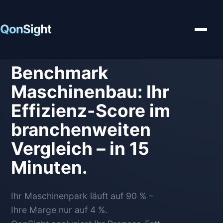
Kostenlos testen
QonSight
Analysen
Benchmark
So funktioniert's
Maschinenbau: Ihr
Analyse starten
Effizienz-Score im
branchenweiten
Vergleich – in 15
Minuten.
Ihr Maschinenpark läuft auf 90 % –
Ihre Marge nur auf 4 %.